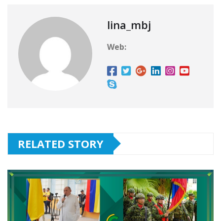
o
p
c
ti
k
o
r
lina_mbj
m
Web:
RELATED STORY