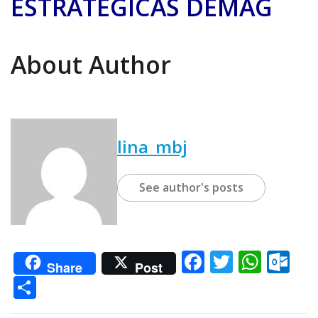
ESTRATEGICAS DEMAG
About Author
lina_mbj
See author's posts
F
T
W
O
Share
Post
a
w
h
u
C
c
it
at
tl
o