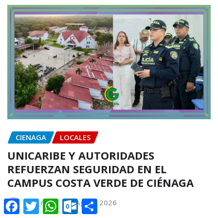
CIENAGA
LOCALES
UNICARIBE Y AUTORIDADES
REFUERZAN SEGURIDAD EN EL
CAMPUS COSTA VERDE DE CIÉNAGA
Facebook
Twitter
WhatsApp
Outlook.com
Compartir
lina_mbj
Ago 5, 2026