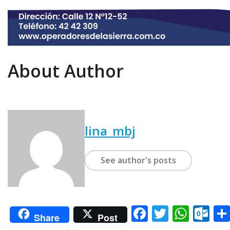
About Author
lina_mbj
See author's posts
F
T
W
O
Share
Post
a
w
h
u