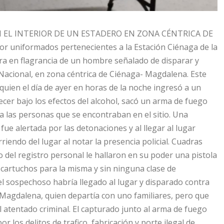
N EL INTERIOR DE UN ESTADERO EN ZONA CÉNTRICA DE
 uniformados pertenecientes a la Estación Ciénaga de la
ura en flagrancia de un hombre señalado de disparar y
ía Nacional, en zona céntrica de Ciénaga- Magdalena. Este
quien el día de ayer en horas de la noche ingresó a un
recer bajo los efectos del alcohol, sacó un arma de fuego
 las personas que se encontraban en el sitio. Una
fue alertada por las detonaciones y al llegar al lugar
endo del lugar al notar la presencia policial. Cuadras
 del registro personal le hallaron en su poder una pistola
s cartuchos para la misma y sin ninguna clase de
l sospechoso habría llegado al lugar y disparado contra
a Magdalena, quien departía con uno familiares, pero que
l atentado criminal. El capturado junto al arma de fuego
 los delitos de trafico, fabricación y porte ilegal de