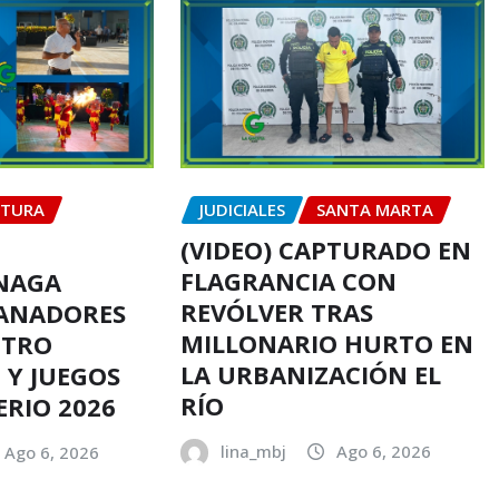
LTURA
JUDICIALES
SANTA MARTA
(VIDEO) CAPTURADO EN
FLAGRANCIA CON
ÉNAGA
REVÓLVER TRAS
GANADORES
MILLONARIO HURTO EN
NTRO
LA URBANIZACIÓN EL
 Y JUEGOS
RÍO
ERIO 2026
lina_mbj
Ago 6, 2026
Ago 6, 2026