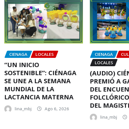
CIENAGA
LOCALES
CIENAGA
CU
LOCALES
“UN INICIO
SOSTENIBLE”: CIÉNAGA
(AUDIO) CI
SE UNE A LA SEMANA
PREMIÓ A 
MUNDIAL DE LA
DEL ENCUE
LACTANCIA MATERNA
FOLCLÓRICO
DEL MAGIST
lina_mbj
Ago 6, 2026
lina_mbj