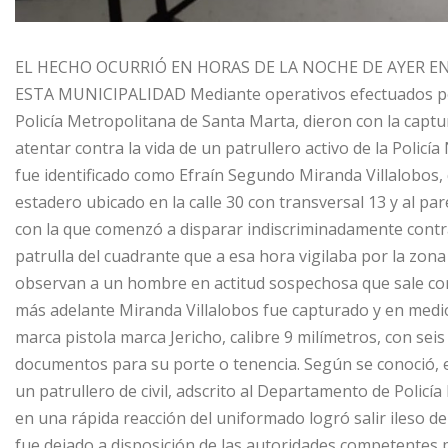
EL HECHO OCURRIÓ EN HORAS DE LA NOCHE DE AYER E
ESTA MUNICIPALIDAD Mediante operativos efectuados por
Policía Metropolitana de Santa Marta, dieron con la capt
atentar contra la vida de un patrullero activo de la Polic
fue identificado como Efraín Segundo Miranda Villalobos, 
estadero ubicado en la calle 30 con transversal 13 y al pa
con la que comenzó a disparar indiscriminadamente contra
patrulla del cuadrante que a esa hora vigilaba por la zona 
observan a un hombre en actitud sospechosa que sale corri
más adelante Miranda Villalobos fue capturado y en medio
marca pistola marca Jericho, calibre 9 milímetros, con sei
documentos para su porte o tenencia. Según se conoció, e
un patrullero de civil, adscrito al Departamento de Policí
en una rápida reacción del uniformado logró salir ileso de
fue dejado a disposición de las autoridades competentes por