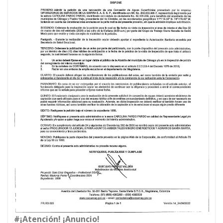
#¡Atención! ¡Anuncio!