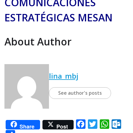
COMUNICACIONES
ESTRATÉGICAS MESAN
About Author
lina_mbj
See author's posts
F
T
W
O
Share
Post