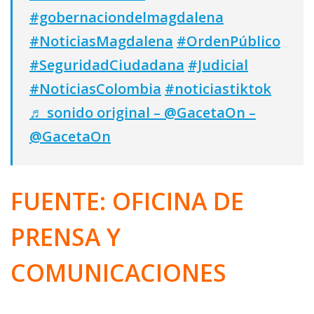
#gobernaciondelmagdalena
#NoticiasMagdalena
#OrdenPúblico
#SeguridadCiudadana
#Judicial
#NoticiasColombia
#noticiastiktok
♬ sonido original – @GacetaOn –
@GacetaOn
FUENTE: OFICINA DE
PRENSA Y
COMUNICACIONES