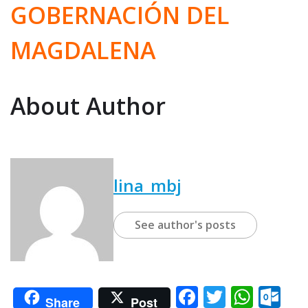
GOBERNACIÓN DEL
MAGDALENA
About Author
lina_mbj
See author's posts
F
T
W
O
Share
Post