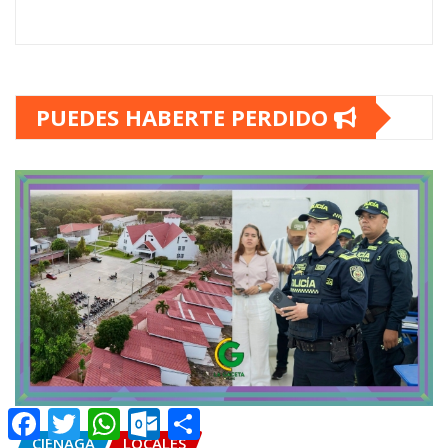
PUEDES HABERTE PERDIDO
Facebook
Twitter
WhatsApp
Outlook.com
Compartir
CIENAGA
LOCALES