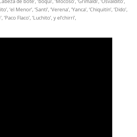
‘Cabeza de bote’, ‘boqui’, ‘Mocoso’, ‘Grimaldi’, ‘Osvaldito’,
’, ‘el Menor’, ‘Santi’, ‘Verena’, ‘Yanca’, ‘Chiquitín’, ‘Dido’,
‘Paco Flaco’, ‘Luchito’, y el‘chirri’,