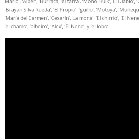
Mario’, ‘Alber’, ‘Burraca, ‘el tarra’, ‘Mono Hulk’, El Diablo’, 
‘Brayan Silva Rueda’, ‘El Propio’, ‘guillo’, ‘Motoya’, ‘Muñequito
‘María del Carmen’, ‘Cesarín’, La mona’, ‘El chirrio’, ‘El Nene’, 
‘el chamo’, ‘albeiro’, ‘Alex’, ‘El Nene’, y ‘el lobo’.