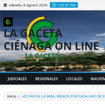
Saltar
sábado, 8 agosto 2026
1:02:52 PM
al
contenido
LA GACETA
CIÉNAGA ON LINE
Diario Informativo que busca plasmar la realidad del
municipio, el país en todos los ámbitos.
JUDICIALES
REGIONALES
LOCALES
NACION
Inicio
«ESTÁN EN LA MIRA, IREMOS POR CADA UNO DE