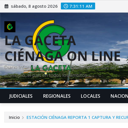
Saltar
sábado, 8 agosto 2026
7:31:13 AM
al
contenido
LA GACETA
CIÉNAGA ON LINE
Diario Informativo que busca plasmar la realidad del
municipio, el país en todos los ámbitos.
JUDICIALES
REGIONALES
LOCALES
NACION
Inicio
ESTACIÓN CIÉNAGA REPORTA 1 CAPTURA Y REC