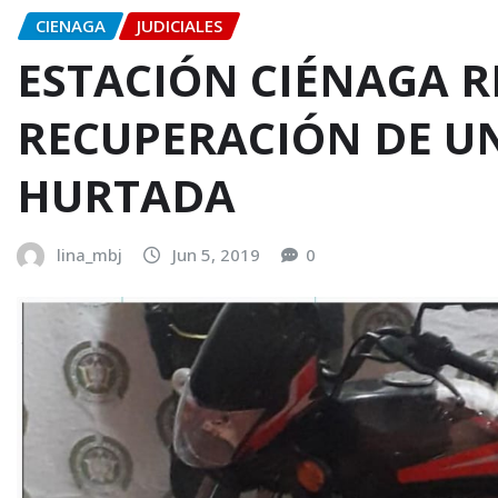
CIENAGA
JUDICIALES
ESTACIÓN CIÉNAGA R
RECUPERACIÓN DE U
HURTADA
lina_mbj
Jun 5, 2019
0