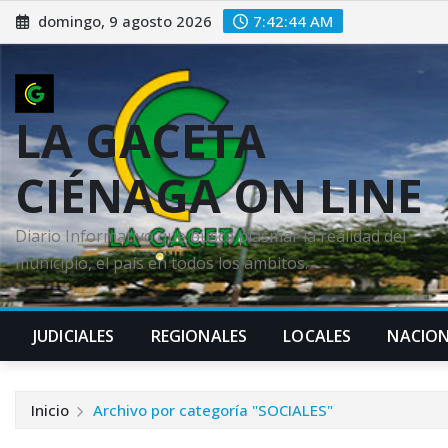
Saltar
domingo, 9 agosto 2026
7:42:46 AM
al
contenido
LA GACETA
CIÉNAGA ON LINE
Diario Informativo que busca plasmar la realidad del
municipio, el país en todos los ámbitos.
JUDICIALES
REGIONALES
LOCALES
NACION
Inicio
Archivo por categoría "SOCIALES"