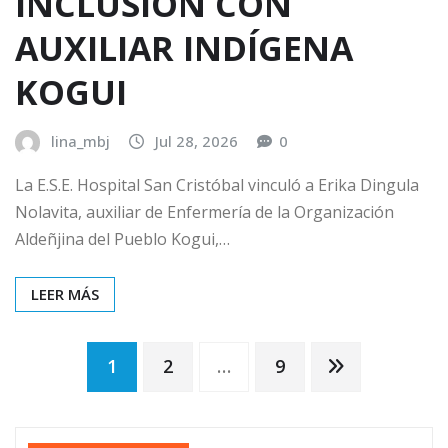
INCLUSIÓN CON
AUXILIAR INDÍGENA
KOGUI
lina_mbj
Jul 28, 2026
0
La E.S.E. Hospital San Cristóbal vinculó a Erika Dingula
Nolavita, auxiliar de Enfermería de la Organización
Aldeñjina del Pueblo Kogui,…
LEER MÁS
Paginación
1
2
…
9
de