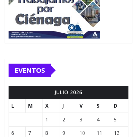
EVENTOS
JULIO 2026
L
M
X
J
V
S
D
1
2
3
4
5
6
7
8
9
10
11
12