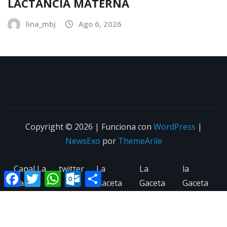
LACTANCIA MATERNA
lina_mbj
Ago 6, 2026
Copyright © 2026 | Funciona con
WordPress
|
NewsExo
por
ThemeArile
Canal La
twitter
La
La
la
Facebook
Twitter
WhatsApp
Outlook.com
Compartir
Gaceta
Gaceta
Gaceta
Gaceta
Ciénaga
Cienaga
Ciénaga
Ciénaga
on line
on Line
on Line
On Line