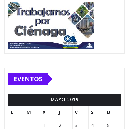
EVENTOS
MAYO 2019
L
M
X
J
V
S
D
1
2
3
4
5