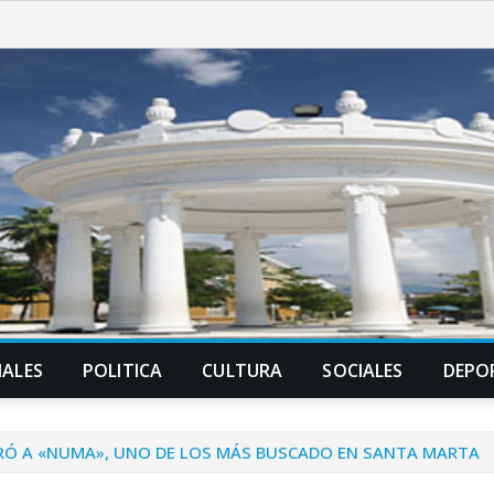
ALES
POLITICA
CULTURA
SOCIALES
DEPO
TURÓ A «NUMA», UNO DE LOS MÁS BUSCADO EN SANTA MARTA