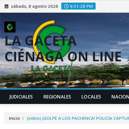
Saltar
sábado, 8 agosto 2026
6:51:30 PM
al
contenido
LA GACETA
CIÉNAGA ON LINE
Diario Informativo que busca plasmar la realidad del
municipio, el país en todos los ámbitos.
JUDICIALES
REGIONALES
LOCALES
NACION
Inicio
(video) ¡GOLPE A LOS PACHENCA! POLICIA CAP