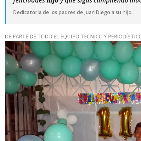
felicidades
hijo
y que sigas cumpliendo mu
Dedicatoria de los padres de Juan Diego a su hijo.
DE PARTE DE TODO EL EQUIPO TÉCNICO Y PERIODÍSTICO,