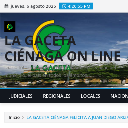
Saltar
jueves, 6 agosto 2026
4:20:57 PM
al
contenido
LA GACETA
CIÉNAGA ON LINE
Diario Informativo que busca plasmar la realidad del
municipio, el país en todos los ámbitos.
JUDICIALES
REGIONALES
LOCALES
NACION
Inicio
LA GACETA CIÉNAGA FELICITA A JUAN DIEGO ARIZ