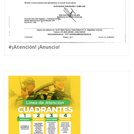
#¡Atención! ¡Anuncio!