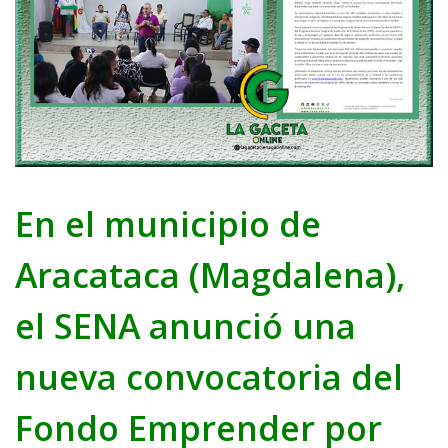
En
el
municipio de
Aracataca (Magdalena),
el SENA anunció
una
nu
eva
convocatoria
d
el
Fondo Emprender
por