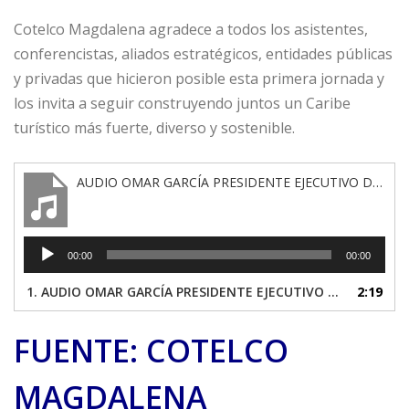
Cotelco Magdalena agradece a todos los asistentes,
conferencistas, aliados estratégicos, entidades públicas
y privadas que hicieron posible esta primera jornada y
los invita a seguir construyendo juntos un Caribe
turístico más fuerte, diverso y sostenible.
AUDIO OMAR GARCÍA PRESIDENTE EJECUTIVO DE COTELCO MAG
R
00:00
00:00
e
p
1.
AUDIO OMAR GARCÍA PRESIDENTE EJECUTIVO DE COTELCO MAG
2:19
r
o
FUENTE: COTELCO
d
u
c
MAGDALENA
t