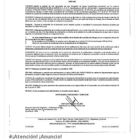
#¡Atención! ¡Anuncio!