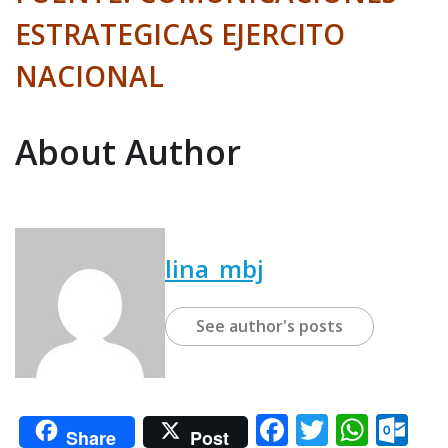
ESTRATEGICAS EJERCITO
NACIONAL
About Author
lina_mbj
See author's posts
F
T
W
O
Share
Post