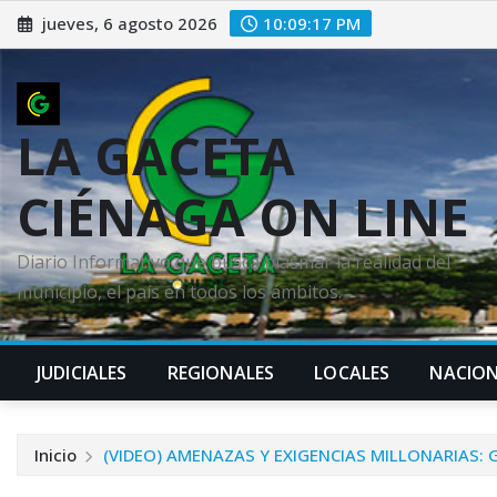
Saltar
jueves, 6 agosto 2026
10:09:18 PM
al
contenido
LA GACETA
CIÉNAGA ON LINE
Diario Informativo que busca plasmar la realidad del
municipio, el país en todos los ámbitos.
JUDICIALES
REGIONALES
LOCALES
NACION
Inicio
(VIDEO) AMENAZAS Y EXIGENCIAS MILLONARIAS