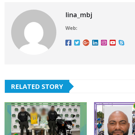
o
p
k.
o
p
c
lina_mbj
k
o
Web:
m
RELATED STORY