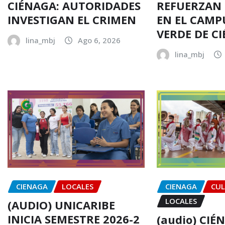
CIÉNAGA: AUTORIDADES
REFUERZAN
INVESTIGAN EL CRIMEN
EN EL CAMP
VERDE DE C
lina_mbj
Ago 6, 2026
lina_mbj
CIENAGA
LOCALES
CIENAGA
CU
LOCALES
(AUDIO) UNICARIBE
INICIA SEMESTRE 2026-2
(audio) CIÉ