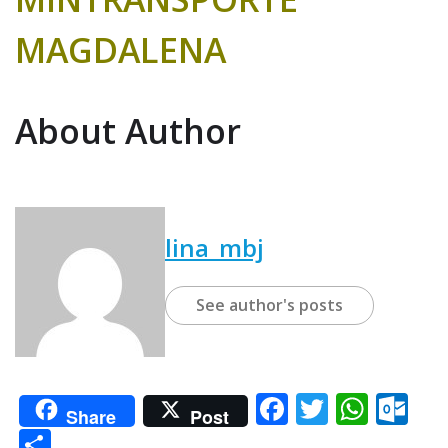
MAGDALENA
About Author
lina_mbj
See author's posts
F
T
W
O
Share
Post
a
w
h
u
C