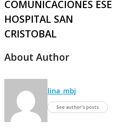
COMUNICACIONES ESE
o
d
HOSPITAL SAN
u
c
CRISTOBAL
t
o
r
About Author
d
e
a
u
lina_mbj
d
i
o
See author's posts