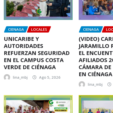
CIENAGA
LOCALES
CIENAGA
LOC
UNICARIBE Y
(VIDEO) CA
AUTORIDADES
JARAMILLO 
REFUERZAN SEGURIDAD
EL ENCUENT
EN EL CAMPUS COSTA
AFILIADOS 2
VERDE DE CIÉNAGA
CÁMARA DE
EN CIÉNAGA
lina_mbj
Ago 5, 2026
lina_mbj