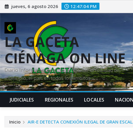
Saltar
jueves, 6 agosto 2026
12:47:05 PM
al
contenido
LA GACETA
CIÉNAGA ON LINE
Diario Informativo que busca plasmar la realidad del
municipio, el país en todos los ámbitos.
JUDICIALES
REGIONALES
LOCALES
NACION
Inicio
AIR-E DETECTA CONEXIÓN ILEGAL DE GRAN ESCAL