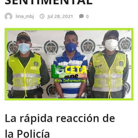
lina_mbj
Jul 28, 2021
0
L
a
rápida reacción de
la
Policía