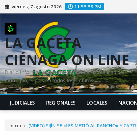
Saltar
viernes, 7 agosto 2026
11:53:35 PM
al
contenido
LA GACETA
CIÉNAGA ON LINE
Diario Informativo que busca plasmar la realidad del
municipio, el país en todos los ámbitos.
JUDICIALES
REGIONALES
LOCALES
NACION
Inicio
(VIDEO) SIJÍN SE «LES METIÓ AL RANCHO» Y CAP