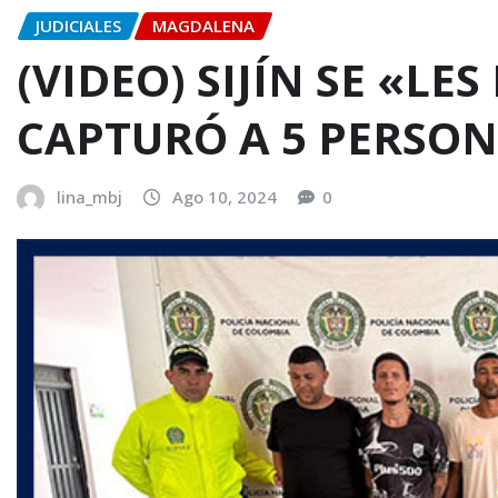
JUDICIALES
MAGDALENA
(VIDEO) SIJÍN SE «LE
CAPTURÓ A 5 PERSO
lina_mbj
Ago 10, 2024
0