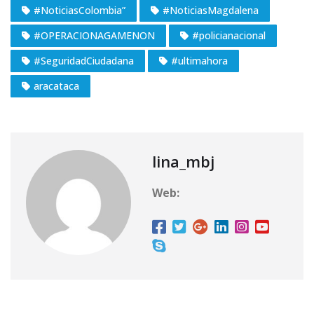
#NoticiasColombia”
#NoticiasMagdalena
#OPERACIONAGAMENON
#policianacional
#SeguridadCiudadana
#ultimahora
aracataca
lina_mbj
Web: