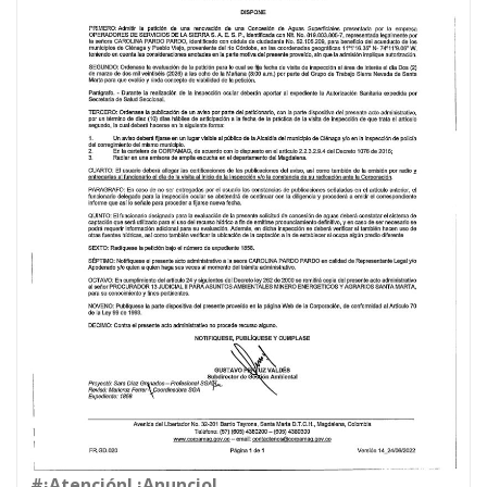
#¡Atención! ¡Anuncio!