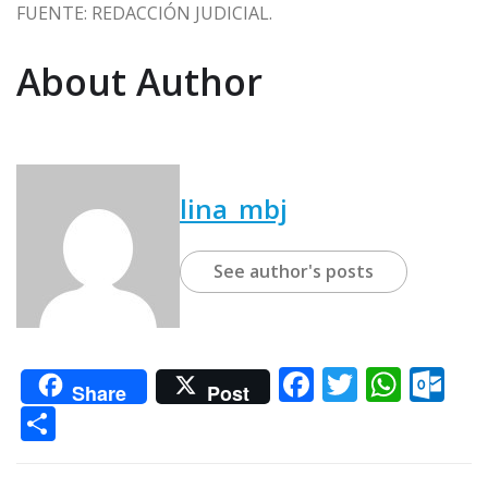
FUENTE: REDACCIÓN JUDICIAL.
About Author
lina_mbj
See author's posts
F
T
W
O
Share
Post
a
w
h
u
C
c
it
at
tl
o