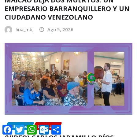
EMPRESARIO BARRANQUILLERO Y UN
CIUDADANO VENEZOLANO
lina_mbj
Ago 5, 2026
CIENAGA
LOCALES
Facebook
Twitter
WhatsApp
Outlook.com
Compartir