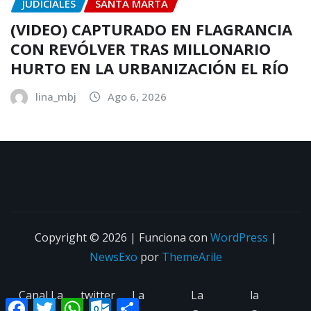
JUDICIALES
SANTA MARTA
(VIDEO) CAPTURADO EN FLAGRANCIA
CON REVÓLVER TRAS MILLONARIO
HURTO EN LA URBANIZACIÓN EL RÍO
lina_mbj
Ago 6, 2026
Copyright © 2026 | Funciona con
WordPress
|
NewsExo
por
ThemeArile
Canal La
twitter
La
La
la
Facebook
Twitter
WhatsApp
Outlook.com
Compartir