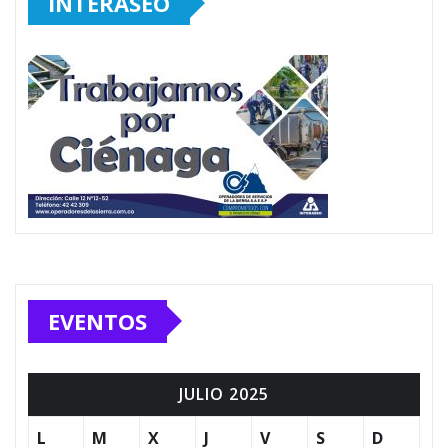
INTERASEO
EVENTOS
JULIO 2025
L
M
X
J
V
S
D