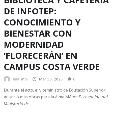
BIBLIOTECA Y CAFETERÍA
DE INFOTEP:
CONOCIMIENTO Y
BIENESTAR CON
MODERNIDAD
‘FLORECERÁN’ EN
CAMPUS COSTA VERDE
lina_mbj
Mar 30, 2025
0
Durante el acto, el viceministro de Educación Superior
anunció más obras para la Alma Máter: 𝘌𝘭 𝘳𝘦𝘴𝘱𝘢𝘭𝘥𝘰 𝘥𝘦𝘭
𝘔𝘪𝘯𝘪𝘴𝘵𝘦𝘳𝘪𝘰 𝘥𝘦…