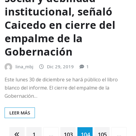
institucional, señaló
Caicedo en cierre del
empalme de la
Gobernación
lina_mbj
Dic 29, 2019
1
Este lunes 30 de diciembre se hará público el libro
blanco del informe. El cierre del empalme de la
Gobernación…
LEER MÁS
Paginación
1
…
103
104
105
…