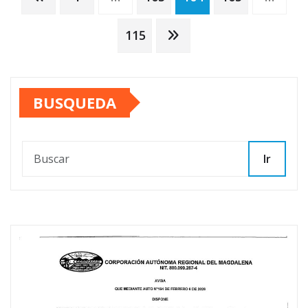
de
115
entradas
BUSQUEDA
Ir